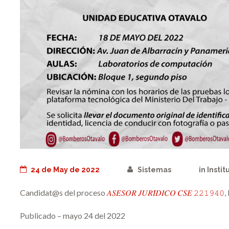
24 de May de 2022
Sistemas
in
Instit
Candidat@s del proceso
𝐴𝑆𝐸𝑆𝑂𝑅 𝐽𝑈𝑅𝐼́𝐷𝐼𝐶𝑂 𝐶𝑆𝐸 𝟸𝟸𝟷𝟿𝟺𝟶
,
Publicado – mayo 24 del 2022