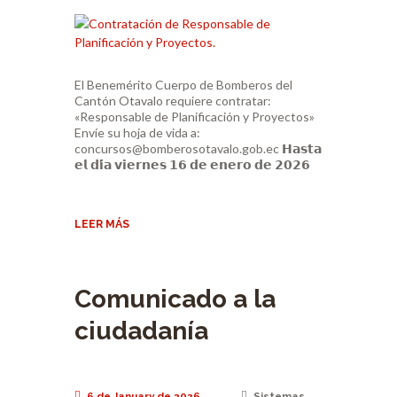
El Benemérito Cuerpo de Bomberos del
Cantón Otavalo requiere contratar:
«Responsable de Planificación y Proyectos»
Envíe su hoja de vida a:
concursos@bomberosotavalo.gob.ec 𝗛𝗮𝘀𝘁𝗮
𝗲𝗹 𝗱𝗶́𝗮 𝘃𝗶𝗲𝗿𝗻𝗲𝘀 𝟭𝟲 𝗱𝗲 𝗲𝗻𝗲𝗿𝗼 𝗱𝗲 𝟮𝟬𝟮𝟲
LEER MÁS
Comunicado a la
ciudadanía
6 de January de 2026
Sistemas