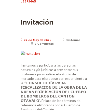
LEER MÁS
Invitación
22 de May de 2024
Sistemas
0
Comments
Invitamos a participar a las personas
naturales y/o jurídicas a presentar sus
proformas para realizar el estudio de
mercado para el proceso correspondiente a
la :“𝗖𝗢𝗡𝗦𝗨𝗟𝗧𝗢𝗥𝗜́𝗔 𝗣𝗔𝗥𝗔
𝗙𝗜𝗦𝗖𝗔𝗟𝗜𝗭𝗔𝗖𝗜𝗢́𝗡 𝗗𝗘 𝗟𝗔 𝗢𝗕𝗥𝗔 𝗗𝗘 𝗟𝗔
𝗡𝗨𝗘𝗩𝗔 𝗘𝗗𝗜𝗙𝗜𝗖𝗔𝗖𝗜𝗢́𝗡 𝗗𝗘𝗟 𝗖𝗨𝗘𝗥𝗣𝗢
𝗗𝗘 𝗕𝗢𝗠𝗕𝗘𝗥𝗢𝗦 𝗗𝗘𝗟 𝗖𝗔𝗡𝗧𝗢́𝗡
𝗢𝗧𝗔𝗩𝗔𝗟𝗢”. Enlace de los términos de
referencia elaborados por el Cuerpo de
Bomberos del Cantón