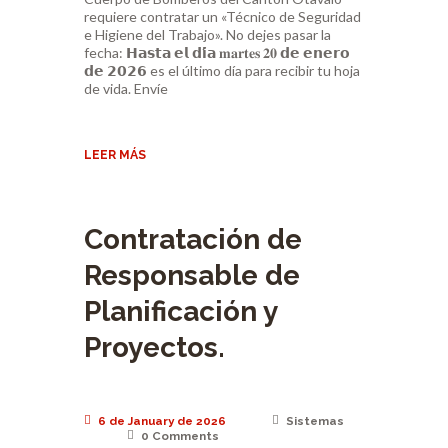
requiere contratar un «Técnico de Seguridad
e Higiene del Trabajo». No dejes pasar la
fecha: 𝗛𝗮𝘀𝘁𝗮 𝗲𝗹 𝗱𝗶́𝗮 𝐦𝐚𝐫𝐭𝐞𝐬 𝟐𝟎 𝗱𝗲 𝗲𝗻𝗲𝗿𝗼
𝗱𝗲 𝟮𝟬𝟮𝟲 es el último día para recibir tu hoja
de vida. Envíe
LEER MÁS
Contratación de
Responsable de
Planificación y
Proyectos.
6 de January de 2026
Sistemas
0
Comments