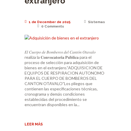
extranjero
1 de December de 2025
Sistemas
0
Comments
𝐸𝑙 𝐶𝑢𝑒𝑟𝑝𝑜 𝑑𝑒 𝐵𝑜𝑚𝑏𝑒𝑟𝑜𝑠 𝑑𝑒𝑙 𝐶𝑎𝑛𝑡𝑜́𝑛 𝑂𝑡𝑎𝑣𝑎𝑙𝑜
realiza la 𝐂𝐨𝐧𝐯𝐨𝐜𝐚𝐭𝐨𝐫𝐢𝐚 𝐏𝐮́𝐛𝐥𝐢𝐜𝐚 para el
proceso de selección para adquisición de
bienes en el extranjero.“ADQUISICION DE
EQUIPOS DE RESPIRACION AUTONOMO
PARA EL CUERPO DE BOMBEROS DEL
CANTON OTAVALO”Los pliegos que
contienen las especificaciones técnicas,
cronograma y demás condiciones
establecidas del procedimiento se
encuentran disponibles en la...
LEER MÁS