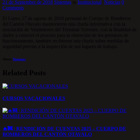
21 de September de 2018
Sistemas
in
Institucional
,
Noticias
0
Comments
El Lunes 27 de agosto de 2018 personal de Cuerpo de Bomberos
del Cantón Otavalo mantuvieron una charla informativa con la
asociación de Vendedores del Terminal Terrestre, con la finalidad de
darles a conocer el proceso para la obtención de los permisos de
funcionamiento, también recibieron una charla sobre medidas de
seguridad previas a la inspección de sus lugares de trabajo.
About
Sistemas
Related Posts
CURSOS VACACIONALES
🔥🚒 | RENDICIÓN DE CUENTAS 2025 – CUERPO DE
BOMBEROS DEL CANTÓN OTAVALO