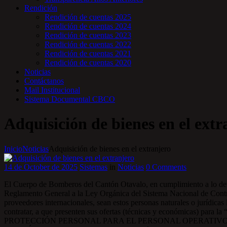
Rendición
Rendición de cuentas 2025
Rendición de cuentas 2024
Rendición de cuentas 2023
Rendición de cuentas 2022
Rendición de cuentas 2021
Rendición de cuentas 2020
Noticias
Contáctanos
Mail Institucional
Sistema Documental CBCO
Adquisición de bienes en el extr
Inicio
Noticias
Adquisición de bienes en el extranjero
14 de October de 2025
Sistemas
in
Noticias
0
Comments
El Cuerpo de Bomberos del Cantón Otavalo, en cumplimiento a lo dete
Reglamento General a la Ley Orgánica del Sistema Nacional de Contra
proveedores internacionales, sean estos personas naturales o jurídicas
contratar, a que presenten sus ofertas (técnicas y económicas) 
PROTECCIÓN PERSONAL PARA EL PERSONAL OPERATIV