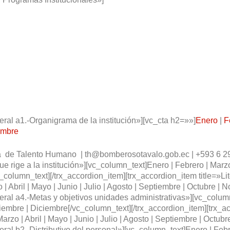
teral a1.-Organigrama de la institución»][vc_cta h2=»»]
Enero
|
F
embre
a de Talento Humano | th@bomberosotavalo.gob.ec | +593 6 292 
e rige a la institución»][vc_column_text]Enero | Febrero | Marzo |
_column_text][/trx_accordion_item][trx_accordion_item title=»L
| Abril | Mayo | Junio | Julio | Agosto | Septiembre | Octubre |
teral a4.-Metas y objetivos unidades administrativas»][vc_column
viembre | Diciembre[/vc_column_text][/trx_accordion_item][trx_ac
Marzo | Abril | Mayo | Junio | Julio | Agosto | Septiembre | Octu
eral b2.-Distributivo del personal»][vc_column_text]Enero | Febrer