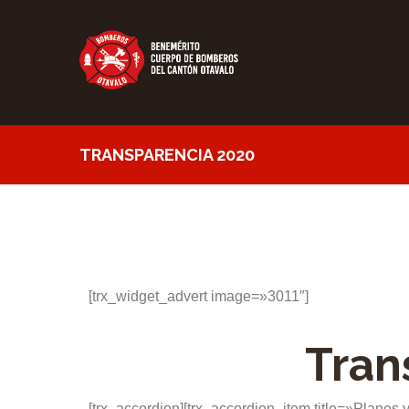
TRANSPARENCIA 2020
[trx_widget_advert image=»3011″]
Tran
[trx_accordion][trx_accordion_item title=»Planes 