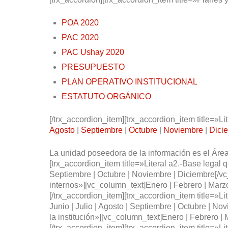
POA 2020
PAC 2020
PAC Ushay 2020
PRESUPUESTO
PLAN OPERATIVO INSTITUCIONAL
ESTATUTO ORGÁNICO
[/trx_accordion_item][trx_accordion_item title=»Li
Agosto
|
Septiembre
|
Octubre
|
Noviembre
|
Dici
La unidad poseedora de la información es el Áre
[trx_accordion_item title=»Literal a2.-Base legal qu
Septiembre | Octubre | Noviembre | Diciembre[/vc
internos»][vc_column_text]Enero | Febrero | Marzo 
[/trx_accordion_item][trx_accordion_item title=»Li
Junio | Julio | Agosto | Septiembre | Octubre | No
la institución»][vc_column_text]Enero | Febrero | 
[/trx_accordion_item][trx_accordion_item title=»Lit