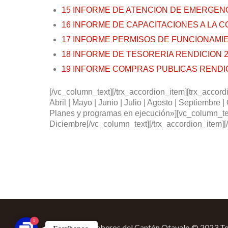
15 INFORME DE ATENCION DE EMERGENC
16 INFORME DE CAPACITACIONES A LA 
17 INFORME PERMISOS DE FUNCIONAMIE
18 INFORME DE TESORERIA RENDICION 2
19 INFORME COMPRAS PUBLICAS RENDIC
[/vc_column_text][/trx_accordion_item][trx_accordi
Abril | Mayo | Junio | Julio | Agosto | Septiembre 
Planes y programas en ejecución»][vc_column_text]
Diciembre[/vc_column_text][/trx_accordion_item][/
1
Cuerpo de Bomberos del Cantón Otavalo © 2023 Tod
C