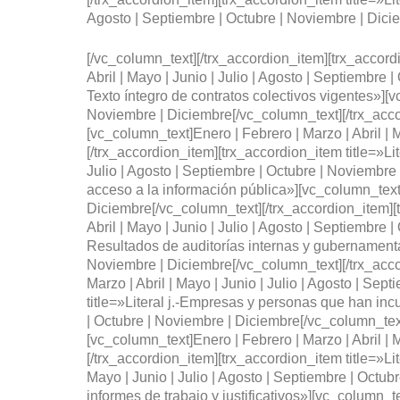
Agosto | Septiembre | Octubre | Noviembre | Dici
[/vc_column_text][/trx_accordion_item][trx_accordi
Abril | Mayo | Junio | Julio | Agosto | Septiembre 
Texto íntegro de contratos colectivos vigentes»][v
Noviembre | Diciembre[/vc_column_text][/trx_accor
[vc_column_text]Enero | Febrero | Marzo | Abril | 
[/trx_accordion_item][trx_accordion_item title=»Li
Julio | Agosto | Septiembre | Octubre | Noviembre 
acceso a la información pública»][vc_column_text]E
Diciembre[/vc_column_text][/trx_accordion_item][t
Abril | Mayo | Junio | Julio | Agosto | Septiembre 
Resultados de auditorías internas y gubernamentale
Noviembre | Diciembre[/vc_column_text][/trx_accor
Marzo | Abril | Mayo | Junio | Julio | Agosto | Se
title=»Literal j.-Empresas y personas que han incu
| Octubre | Noviembre | Diciembre[/vc_column_text]
[vc_column_text]Enero | Febrero | Marzo | Abril | 
[/trx_accordion_item][trx_accordion_item title=»Li
Mayo | Junio | Julio | Agosto | Septiembre | Octub
informes de trabajo y justificativos»][vc_column_te