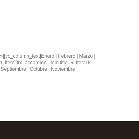
os»][vc_column_text]Enero | Febrero | Marzo |
_item][trx_accordion_item title=»Literal k.-
| Septiembre | Octubre | Noviembre |