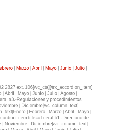
ebrero
|
Marzo
|
Abril
|
Mayo
|
Junio
|
Julio
|
2827 ext. 106[/vc_cta][/trx_accordion_item]
 Abril | Mayo | Junio | Julio | Agosto |
iteral a3.-Regulaciones y procedimientos
 Noviembre | Diciembre[/vc_column_text]
_text]Enero | Febrero | Marzo | Abril | Mayo |
cordion_item title=»Literal b1.-Directorio de
bre | Noviembre | Diciembre[/vc_column_text]
o | Marzo | Abril | Mayo | Junio | Julio |