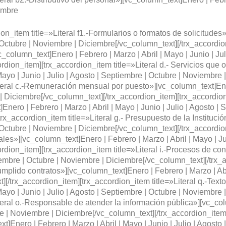
embre
on_item title=»Literal f1.-Formularios o formatos de solicitudes
| Octubre | Noviembre | Diciembre[/vc_column_text][/trx_accordion
c_column_text]Enero | Febrero | Marzo | Abril | Mayo | Junio | Jul
dion_item][trx_accordion_item title=»Literal d.- Servicios que o
Mayo | Junio | Julio | Agosto | Septiembre | Octubre | Noviembre
teral c.-Remuneración mensual por puesto»][vc_column_text]Enero
| Diciembre[/vc_column_text][/trx_accordion_item][trx_accordion_i
nero | Febrero | Marzo | Abril | Mayo | Junio | Julio | Agosto |
rx_accordion_item title=»Literal g.- Presupuesto de la Instituci
| Octubre | Noviembre | Diciembre[/vc_column_text][/trx_accordion
s»][vc_column_text]Enero | Febrero | Marzo | Abril | Mayo | Juni
dion_item][trx_accordion_item title=»Literal i.-Procesos de con
ptiembre | Octubre | Noviembre | Diciembre[/vc_column_text][/trx
mplido contratos»][vc_column_text]Enero | Febrero | Marzo | Abri
[/trx_accordion_item][trx_accordion_item title=»Literal q.-Texto
Mayo | Junio | Julio | Agosto | Septiembre | Octubre | Noviembre
teral o.-Responsable de atender la información pública»][vc_col
re | Noviembre | Diciembre[/vc_column_text][/trx_accordion_item][
xt]Enero | Febrero | Marzo | Abril | Mayo | Junio | Julio | Agosto