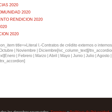
IAS 2020
COMUNIDAD 2020
NTO RENDICION 2020
020
ION 2020
on_item title=»Literal l.-Contratos de crédito externos o intern
| Octubre | Noviembre | Diciembre[/vc_column_text][/trx_accordion
Enero | Febrero | Marzo | Abril | Mayo | Junio | Julio | Agosto 
trx_accordion]
os los derechos reservados.
Terminos
y
Políticas de Privacidad